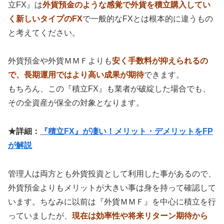
立FX』は
外貨預金のような感覚で外貨を積立購入してい
く新しいタイプのFX
で一般的なFXとは根本的に違うもの
と考えてください。
外貨預金や外貨ＭＭＦよりも
安く手数料が抑えられるの
で、長期運用ではより高い成果が期待
できます。
もちろん、この『積立FX』も業者が破綻した場合でも、
その全資産が保全の対象となります。
★詳細：
『積立FX』が凄い！メリット・デメリットをFP
が解説
管理人は両方とも外貨投資として利用した事があるので、
外貨預金よりもメリットが大きい事は身を持って確認して
います。ちなみに以前は『外貨ＭＭＦ』を中心に積立を行
っていましたが、
現在は効率性や将来リターン期待から