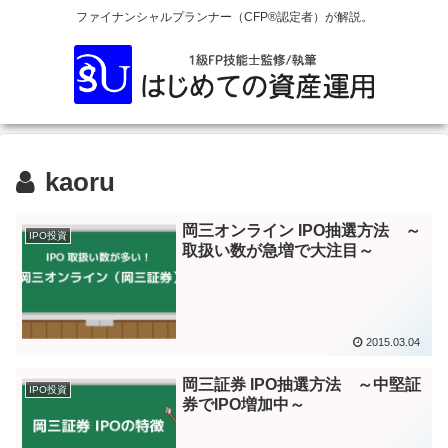
ファイナンシャルプランナー（CFP®認定者）が解説。
kaoru
岡三オンライン IPO抽選方法 ～
IPO投資
取扱い数が急増で大注目～
2015.03.04
岡三証券 IPO抽選方法 ～中堅証
IPO投資
券でIPO増加中～