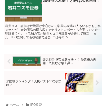
場証券の本命」と呼ばれる理由！
岩井コスモ証券は近畿圏が中心なので馴染みが薄い人もいるかもしれ
ませんが、金融商品の幅も広くアナリストレポートも充実している中
堅証券です。 （老舗の岩井証券とコスモ証券が合併して設立） ま
た、IPOに関しても積極的で過去5年は毎年35...
楽天証券 IPO抽選方法 ～引受業務の再
開！取扱数が急上昇～
米国株ランキング！人気ベスト10の実力
は？
ホーム
IPO投資