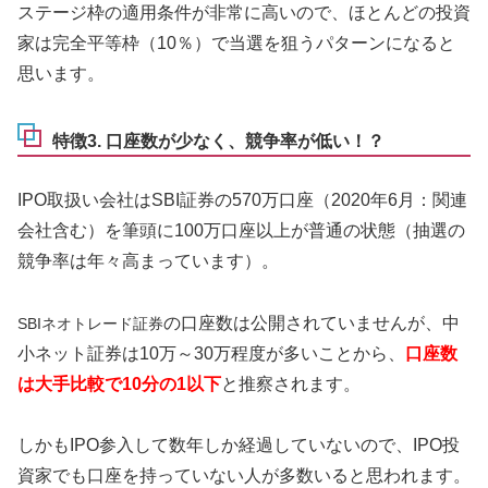
ステージ枠の適用条件が非常に高いので、ほとんどの投資
家は完全平等枠（10％）で当選を狙うパターンになると
思います。
特徴3. 口座数が少なく、競争率が低い！？
IPO取扱い会社はSBI証券の570万口座（2020年6月：関連
会社含む）を筆頭に100万口座以上が普通の状態（抽選の
競争率は年々高まっています）。
の口座数は公開されていませんが、中
SBIネオトレード証券
小ネット証券は10万～30万程度が多いことから、
口座数
は大手比較で10分の1以下
と推察されます。
しかもIPO参入して数年しか経過していないので、IPO投
資家でも口座を持っていない人が多数いると思われます。