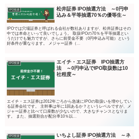
松井証券 IPO抽選方法 ～0円申
IPO投資
込み＆平等抽選70％の優等生～
IPOでは穴場証券と呼ばれる会社が数社ありますが、松井証券はその
中では本命といって良いでしょう。 取扱IPOの70％を平等抽選とい
うだけでも魅力ですが、さらに前受金不要（0円申込み可能）という
好条件が重なります。 メジャー証券（...
エイチ・エス証券 IPO抽選方
IPO投資
法 ～0円申込でIPO取扱数は10
社程度～
エイチ・エス証券は2012年ごろから急速にIPOの取扱いを増やしてい
る証券会社です。 主幹事は年に1回あるか？というレベルですが、メ
ジャー証券と比べて口座数が少ないので、大きなチャンスとなりま
す。 また、抽選割合が配分率10％以...
いちよし証券 IPO抽選方法 ～ネ
IPO投資