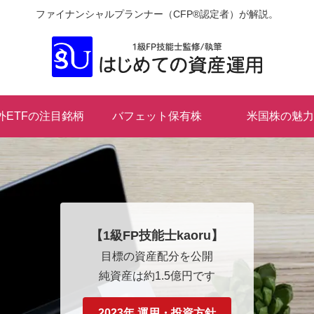
ファイナンシャルプランナー（CFP®認定者）が解説。
外ETFの注目銘柄
バフェット保有株
米国株の魅力
【1級FP技能士kaoru】
目標の資産配分を公開
純資産は約1.5億円です
2023年 運用・投資方針