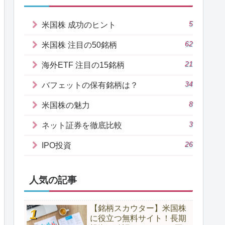
5
米国株 成功のヒント
62
米国株 注目の50銘柄
21
海外ETF 注目の15銘柄
34
バフェットの保有銘柄は？
8
米国株の魅力
3
ネット証券を徹底比較
26
IPO投資
人気の記事
【銘柄スカウター】米国株
に役立つ無料サイト！長期