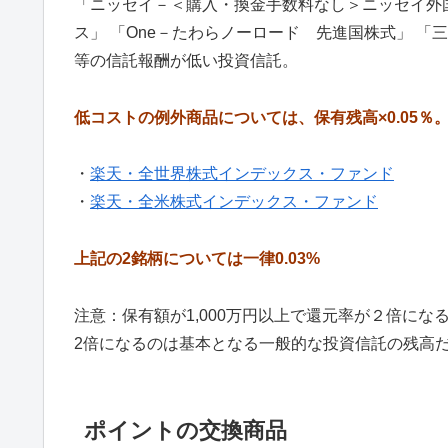
「ニッセイ－＜購入・換金手数料なし＞ニッセイ外国株
ス」 「One－たわらノーロード 先進国株式」 
等の信託報酬が低い投資信託。
低コストの例外商品については、保有残高×0.05％
・
楽天・全世界株式インデックス・ファンド
・
楽天・全米株式インデックス・ファンド
上記の2銘柄については一律0.03%
注意：保有額が1,000万円以上で還元率が２倍に
2倍になるのは基本となる一般的な投資信託の残高だけ
ポイントの交換商品