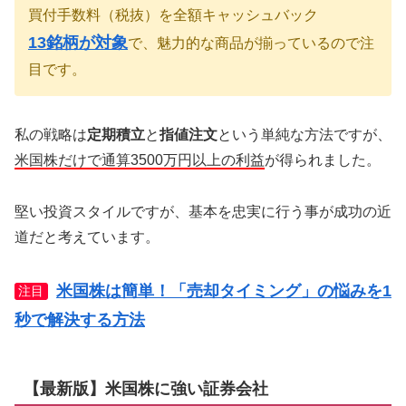
買付手数料（税抜）を全額キャッシュバック
13銘柄が対象
で、魅力的な商品が揃っているので注
目です。
私の戦略は
定期積立
と
指値注文
という単純な方法ですが、
米国株だけで通算3500万円以上の利益
が得られました。
堅い投資スタイルですが、基本を忠実に行う事が成功の近
道だと考えています。
米国株は簡単！「売却タイミング」の悩みを1
注目
秒で解決する方法
【最新版】米国株に強い証券会社