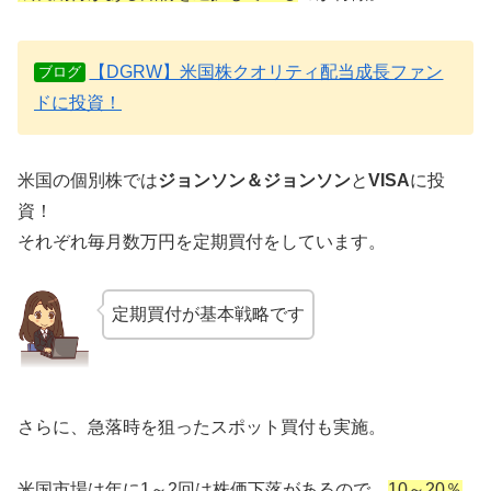
【DGRW】米国株クオリティ配当成長ファン
ブログ
ドに投資！
米国の個別株では
ジョンソン＆ジョンソン
と
VISA
に投
資！
それぞれ毎月数万円を定期買付をしています。
定期買付が基本戦略です
さらに、急落時を狙ったスポット買付も実施。
米国市場は年に1～2回は株価下落があるので、
10～20％