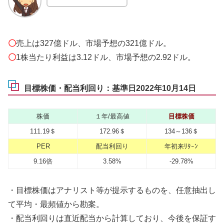
〇
売上は327億ドル、市場予想の321億ドル。
〇
1株当たり利益は3.12ドル、市場予想の2.92ドル。
目標株価・配当利回り：基準日2022年10月14日
株価
１年/最高値
目標株価
111.19＄
172.96＄
134～136＄
PER
配当利回り
年初来ﾘﾀｰﾝ
9.16倍
3.58%
-29.78%
・目標株価はアナリスト等が提示するものを、任意抽出し
て平均・最頻値から勘案。
・配当利回りは直近配当から計算しており、今後を保証す