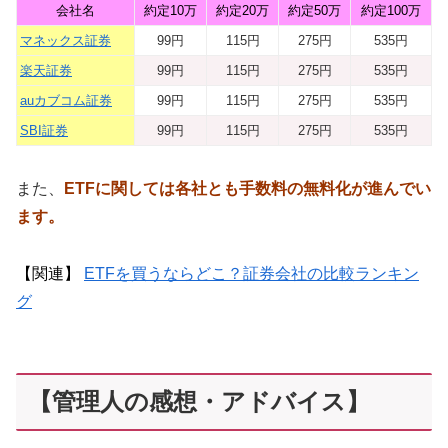
会社名
約定10万
約定20万
約定50万
約定100万
マネックス証券
99円
115円
275円
535円
楽天証券
99円
115円
275円
535円
auカブコム証券
99円
115円
275円
535円
SBI証券
99円
115円
275円
535円
また、
ETFに関しては各社とも手数料の無料化が進んでい
ます。
【関連】
ETFを買うならどこ？証券会社の比較ランキン
グ
【管理人の感想・アドバイス】