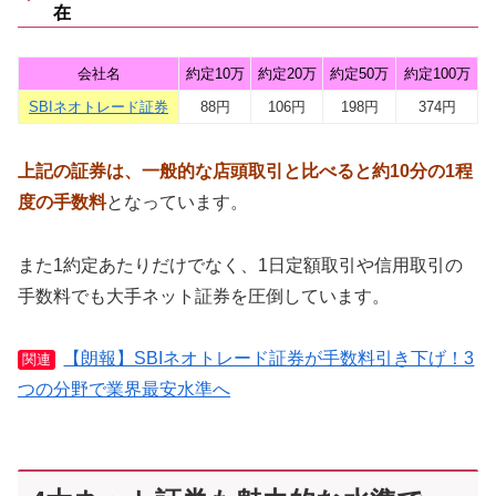
在
会社名
約定10万
約定20万
約定50万
約定100万
SBIネオトレード証券
88円
106円
198円
374円
上記の証券は、一般的な店頭取引と比べると約10分の1程
度の手数料
となっています。
また1約定あたりだけでなく、1日定額取引や信用取引の
手数料でも大手ネット証券を圧倒しています。
【朗報】SBIネオトレード証券が手数料引き下げ！3
関連
つの分野で業界最安水準へ